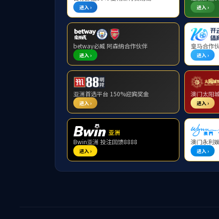
附件
附件
友情链接
Copyright 2025 版权所有：s