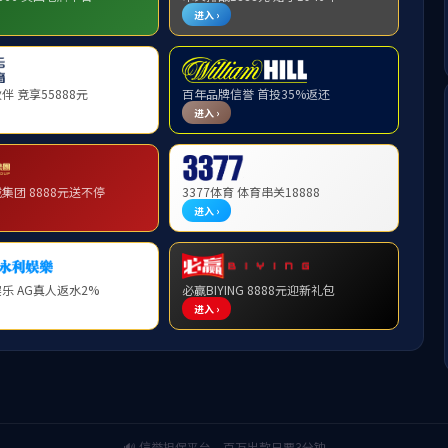
【
岳凤：《艺术哲学美是如何诞生的》教学大纲.pdf
】已下载
次
【
吕有云：《国学与人生》教学大纲.pdf
】已下载
次
unbet(中国区)官方网站 松湖校区：东莞市松山湖区大学路1号 传真号码:0769-22862902