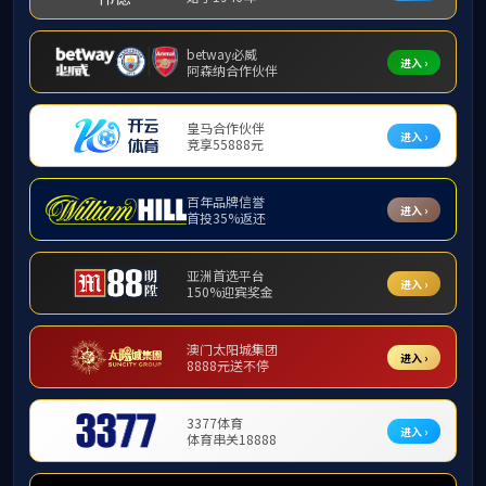
sunbet