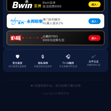
张国启
科研认识
”
报告的基本